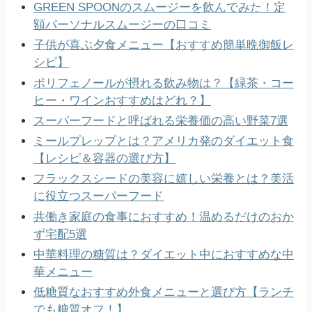
GREEN SPOONのスムージーを飲んでみた！定
額パーソナルスムージーの口コミ
子供が喜ぶ夕食メニュー【おすすめ簡単晩御飯レ
シピ】
ポリフェノールが摂れる飲み物は？【緑茶・コー
ヒー・ワインおすすめはどれ？】
スーパーフードと呼ばれる栄養価の高い野菜7選
ミールプレップとは？アメリカ発のダイエット食
【レシピ＆容器の選び方】
フラックスシードの美容に嬉しい栄養とは？美活
に役立つスーパーフード
共働き家庭の食事におすすめ！温めるだけのおか
ず宅配5選
中華料理の糖質は？ダイエット中におすすめな中
華メニュー
低糖質なおすすめ外食メニューと選び方【ランチ
でも糖質オフ！】