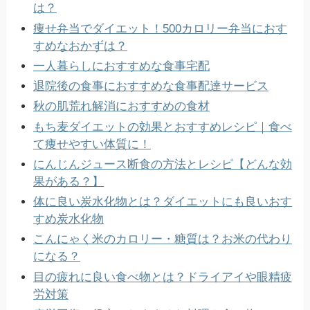
は？
痩せ弁当でダイエット！500カロリー弁当におす
すめなおかずは？
一人暮らしにおすすめな食事宅配
退院後の食事におすすめな食事配達サービス
秋の肌荒れ解消におすすめの食材
もち麦ダイエットの効果とおすすめレシピ｜食べ
て痩せやすい体質に！
にんじんジュース断食の方法とレシピ【どんな効
果がある？】
体に良い炭水化物とは？ダイエットにも良いおす
すめ炭水化物
こんにゃく米のカロリー・糖質は？お米の代わり
になる？
目の疲れに良い食べ物とは？ドライアイや眼精疲
労対策