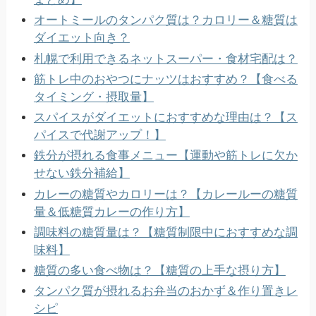
オートミールのタンパク質は？カロリー＆糖質は
ダイエット向き？
札幌で利用できるネットスーパー・食材宅配は？
筋トレ中のおやつにナッツはおすすめ？【食べる
タイミング・摂取量】
スパイスがダイエットにおすすめな理由は？【ス
パイスで代謝アップ！】
鉄分が摂れる食事メニュー【運動や筋トレに欠か
せない鉄分補給】
カレーの糖質やカロリーは？【カレールーの糖質
量＆低糖質カレーの作り方】
調味料の糖質量は？【糖質制限中におすすめな調
味料】
糖質の多い食べ物は？【糖質の上手な摂り方】
タンパク質が摂れるお弁当のおかず＆作り置きレ
シピ