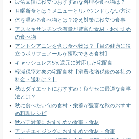
疲労回復に役立つおすすめな料理や食べ物は？
月曜断食とは？メニューとリバウンドしない方法
体を温める食べ物とは？冷え対策に役立つ食事
アスタキサンチン含有量が豊富な食材・おすすめ
の食べ物
アントシアニンを含む食べ物は？【目の健康に役
立つポリフェノールが摂取できる食材】
キャッシュレス5％還元に対応した宅配食
軽減税率対象の宅配食材【消費税増税後の各社の
料金・送料は？】
秋はダイエットにおすすめ！秋ヤセに最適な食事
法とは？
秋に食べたい旬の食材・栄養が豊富な秋のおすす
め料理レシピ
秋バテ対策におすすめの食事・食材
アンチエイジングにおすすめの食材・食事