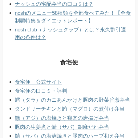
ナッシュの宅配弁当の口コミは？
noshのメニュー58種類を全部食べてみた！【全食
制覇特集＆ダイエットレポート】
nosh club（ナッシュクラブ）とは？永久割引適
用の条件は？
食宅便
食宅便 公式サイト
食宅便の口コミ・評判
鱈（タラ）のカニあんかけと豚肉の野菜旨煮弁当
タンドリーチキンと鮪（マグロ）の煮付け弁当
鯵（アジ）の塩焼きと鶏肉の唐揚げ弁当
豚肉の生姜煮と鯖（サバ）胡麻だれ弁当
鯖（サバ）の塩麹焼きと豚肉のハーブ和え弁当