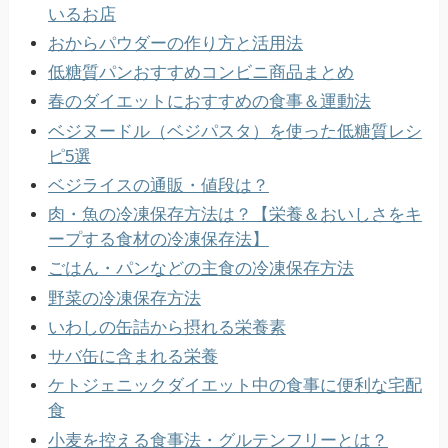
いるお店
おからパウダーの作り方と活用法
低糖質パンおすすめコンビニ商品まとめ
春のダイエットにおすすめの食事＆運動法
ベジヌードル（ベジパスタ）を使った低糖質レシ
ピ5選
ベジライスの通販・値段は？
肉・魚の冷凍保存方法は？【栄養＆おいしさをキ
ープする食材の冷凍保存法】
ごはん・パンなどの主食の冷凍保存方法
野菜の冷凍保存方法
いわしの缶詰から摂れる栄養素
サバ缶に含まれる栄養
ケトジェニックダイエット中の食事に便利な宅配
食
小麦を控える食事法・グルテンフリーとは？