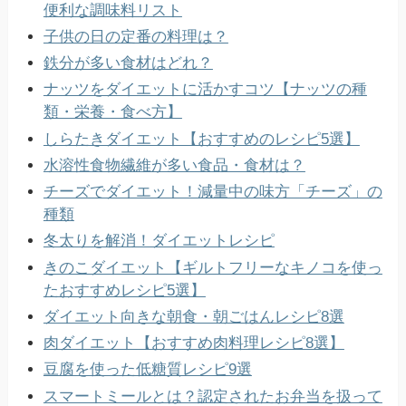
便利な調味料リスト
子供の日の定番の料理は？
鉄分が多い食材はどれ？
ナッツをダイエットに活かすコツ【ナッツの種
類・栄養・食べ方】
しらたきダイエット【おすすめのレシピ5選】
水溶性食物繊維が多い食品・食材は？
チーズでダイエット！減量中の味方「チーズ」の
種類
冬太りを解消！ダイエットレシピ
きのこダイエット【ギルトフリーなキノコを使っ
たおすすめレシピ5選】
ダイエット向きな朝食・朝ごはんレシピ8選
肉ダイエット【おすすめ肉料理レシピ8選】
豆腐を使った低糖質レシピ9選
スマートミールとは？認定されたお弁当を扱って