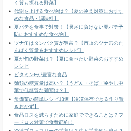
く質も摂れる野菜】
代謝を上げる食べ物は？【夏の冷え対策におすす
めな食品・調味料】
夏バテを食事で対策！【暑さに負けない夏バテ予
防におすすめな食べ物】
ツナ缶はタンパク質が豊富？【市販のツナ缶のた
んぱく質量＆おすすめレシピ】
夏が旬の野菜は？【夏に食べたい野菜のおすすめ
レシピ
ビタミンEが豊富な食品
麺類の糖質量は高い？【うどん・そば・冷やし中
華で低糖質な麺類は？】
常備菜の簡単レシピ13選【冷凍保存できる作り置
きおかず】
食品ロスを減らすために家庭でできることは？フ
ードロス対策で食費節約！
冷凍ブロッコリーの栄養は？生と栄養価は違う？