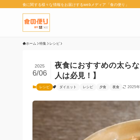
食に関する様々な情報をお届けするwebメディア「食の便り」
ホーム
特集
レシピ
夜食におすすめの太らな
2025
6/06
人は必見！】
2025
レシピ
ダイエット
レシピ
夕食
夜食