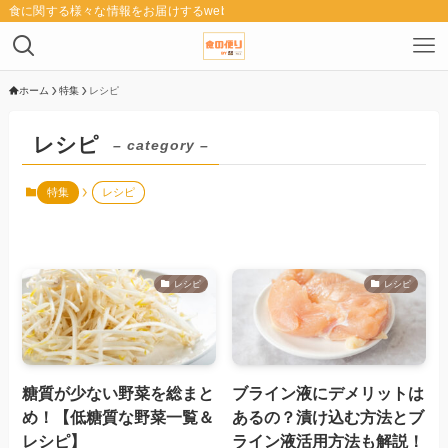
食に関する様々な情報をお届けするwebメディア「食の便り」
ホーム
特集
レシピ
レシピ
– category –
特集
レシピ
レシピ
レシピ
糖質が少ない野菜を総まと
ブライン液にデメリットは
め！【低糖質な野菜一覧＆
あるの？漬け込む方法とブ
レシピ】
ライン液活用方法も解説！