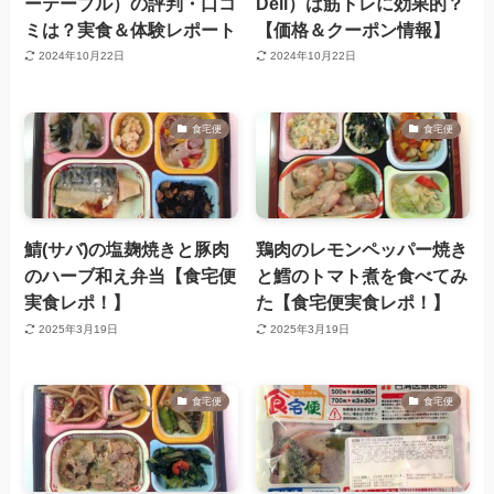
ーテーブル）の評判・口コ
Deli）は筋トレに効果的？
ミは？実食＆体験レポート
【価格＆クーポン情報】
2024年10月22日
2024年10月22日
食宅便
食宅便
鯖(サバ)の塩麹焼きと豚肉
鶏肉のレモンペッパー焼き
のハーブ和え弁当【食宅便
と鱈のトマト煮を食べてみ
実食レポ！】
た【食宅便実食レポ！】
2025年3月19日
2025年3月19日
食宅便
食宅便