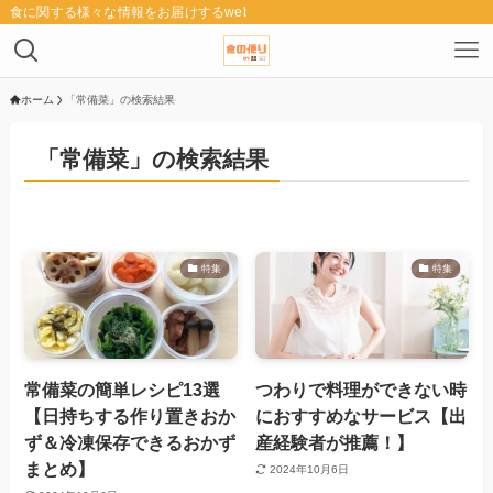
食に関する様々な情報をお届けするwebメディア「食の便り」
ホーム
「常備菜」の検索結果
「常備菜」の検索結果
特集
特集
常備菜の簡単レシピ13選
つわりで料理ができない時
【日持ちする作り置きおか
におすすめなサービス【出
ず＆冷凍保存できるおかず
産経験者が推薦！】
まとめ】
2024年10月6日