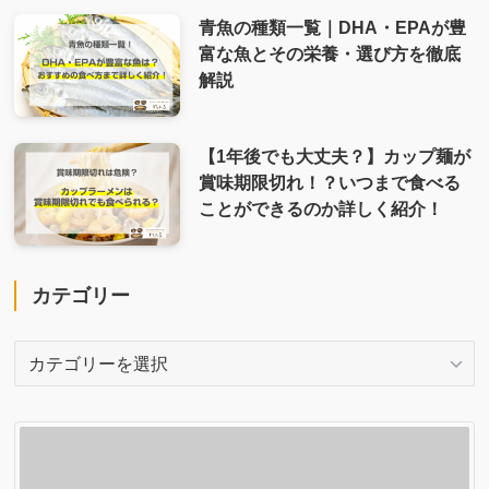
青魚の種類一覧｜DHA・EPAが豊
富な魚とその栄養・選び方を徹底
解説
【1年後でも大丈夫？】カップ麺が
賞味期限切れ！？いつまで食べる
ことができるのか詳しく紹介！
カテゴリー
カ
テ
ゴ
リ
ー