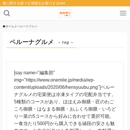
食に関する様々な情報をお届けするwebメディア「食の便り」
ホーム
ベルーナグルメ
ベルーナグルメ
– tag –
[say name="編集部"
img="https://www.onemile.jp/media/wp-
content/uploads/2020/06/hensyuubu.png"]ベルー
ナグルメの宅菜便は冷凍タイプの宅配弁当です。
5種類のコースがあり、ほほえみ御膳・匠のわご
ころ御膳・はなまる御膳・おふくろ御膳・いろど
り一菜の5コースから好みに合わせて選択可能。
一食当たり500円から購入できる値段の安さも魅