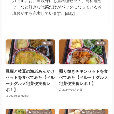
力です。お弁当以外にも魚料理セット、肉料理セ
ットなど好きな惣菜だけがパックになっている冷
凍おかずも充実しています。[/say]
特集
特集
豆腐と枝豆の海老あんかけ
照り焼きチキンセットを食
セットを食べてみた【ベル
べてみた【ベルーナグルメ
ーナグルメ宅菜便実食レ
宅菜便実食レポ！】
ポ！】
2024年10月24日
2024年10月24日
宅配弁当サービス
宅配弁当サービス