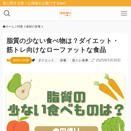
食に関する様々な情報をお届けするwebメディア「食の便り」
ホーム
特集
食材の栄養
脂質の少ない食べ物は？ダイエット・
筋トレ向けなローファットな食品
2025年5月30日
食材の栄養
ダイエット
栄養
筋トレ食事