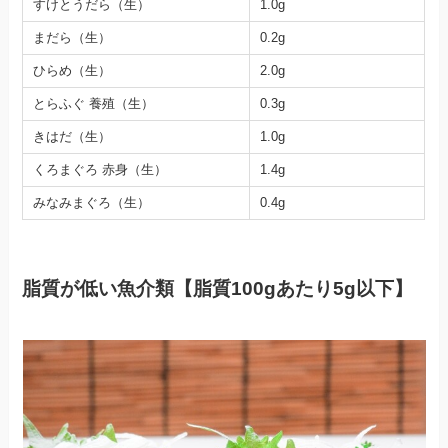
すけとうだら（生）
1.0g
まだら（生）
0.2g
ひらめ（生）
2.0g
とらふぐ 養殖（生）
0.3g
きはだ（生）
1.0g
くろまぐろ 赤身（生）
1.4g
みなみまぐろ（生）
0.4g
脂質が低い魚介類【脂質100gあたり5g以下】