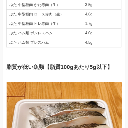
ぶた 中型種肉 かた赤肉（生）
3.5g
ぶた 中型種肉 ロース赤肉（生）
4.6g
ぶた 中型種肉 ヒレ赤肉（生）
1.7g
ぶた ハム類 ボンレスハム
4.0g
ぶた ハム類 プレスハム
4.5g
脂質が低い魚類【脂質100gあたり5g以下】