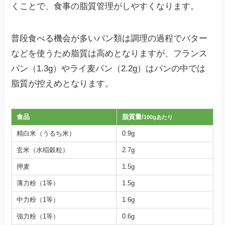
くことで、食事の脂質管理がしやすくなります。
普段食べる機会が多いパン類は調理の過程でバター
などを使うため脂質は高めとなりますが、フランス
パン（1.3g）やライ麦パン（2.2g）はパンの中では
脂質が控えめとなります。
食品
脂質量/
100gあたり
精白米（うるち米）
0.9g
玄米（水稲穀粒）
2.7g
押麦
1.5g
薄力粉（1等）
1.5g
中力粉（1等）
1.6g
強力粉（1等）
0.6g