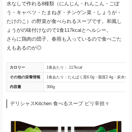
水なしで作れる8種類（にんじん・れんこん・ごぼ
う・キャベツ・たまねぎ・チンゲン菜・しょうが・
たけのこ）の野菜が食べられるスープです。和風し
ょうがの味付けなので1食117kcalとヘルシー。
さらに鶏肉の団子、春雨も入っているので食べごた
えもあるのが◎
カロリー
1食あたり： 117kcal
その他の栄養情報
1食あたり：たんぱく質6.0g・脂質2.4g・炭水化物 1
内容量
300g
デリシャスKitchen 食べるスープ ピリ辛担々