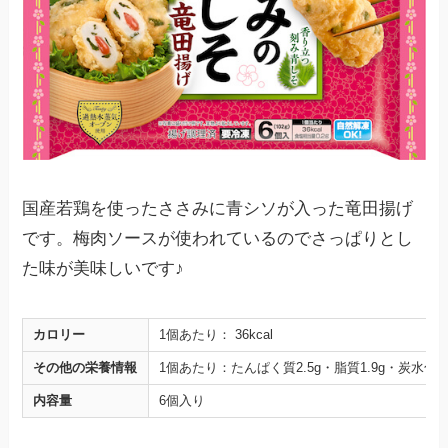
国産若鶏を使ったささみに青シソが入った竜田揚げ
です。梅肉ソースが使われているのでさっぱりとし
た味が美味しいです♪
カロリー
1個あたり： 36kcal
その他の栄養情報
1個あたり：たんぱく質2.5g・脂質1.9g・炭水化物 
内容量
6個入り