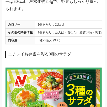
ーは20kcal、炭水化物2.4gで、野菜もしっかり食べ
られます。
カロリー
1個あたり：20kcal
その他の栄養情報
1個あたり：たんぱく質0.7g・脂質0.8g・炭水化物2.4g・
内容量
3種×2個入 (90g)
ニチレイお弁当を彩る3種のサラダ