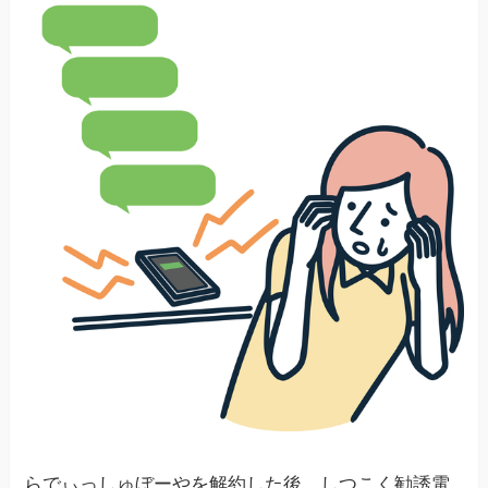
らでぃっしゅぼーやを解約した後、しつこく勧誘電