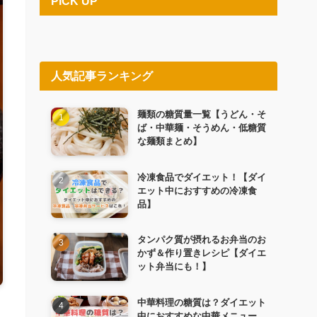
PICK UP
人気記事ランキング
麺類の糖質量一覧【うどん・そ
ば・中華麺・そうめん・低糖質
な麺類まとめ】
冷凍食品でダイエット！【ダイ
エット中におすすめの冷凍食
品】
タンパク質が摂れるお弁当のお
かず＆作り置きレシピ【ダイエ
ット弁当にも！】
中華料理の糖質は？ダイエット
中におすすめな中華メニュー