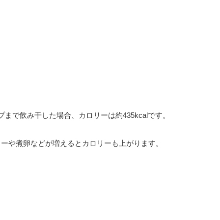
まで飲み干した場合、カロリーは約435kcalです。
ューや煮卵などが増えるとカロリーも上がります。
。
。