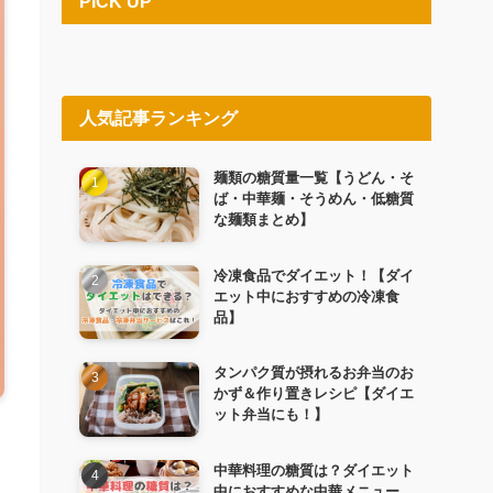
PICK UP
人気記事ランキング
麺類の糖質量一覧【うどん・そ
ば・中華麺・そうめん・低糖質
な麺類まとめ】
冷凍食品でダイエット！【ダイ
エット中におすすめの冷凍食
品】
タンパク質が摂れるお弁当のお
かず＆作り置きレシピ【ダイエ
ット弁当にも！】
中華料理の糖質は？ダイエット
中におすすめな中華メニュー