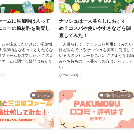
ァームに添加物は入って
ナッシュは一人暮らしにおすす
ニューの原材料を調査し
め？コスパや使いやすさなどを調
査してみた！
ームを注文したいけど、添加物
一人暮らしで、ナッシュを利用してみたい
.! 添加物をなるべくとりたくな
けど悩んでいる ナッシュを実際に使用し
星ファームを注文したい このよ
いる人のレビューを見たい このようなお
ファームに関する疑問はありま
みをお持ちの一人暮らしの方はいらっしゃ
い...
30日
2025年4月9日
ナッシュ
宅配弁当サービス