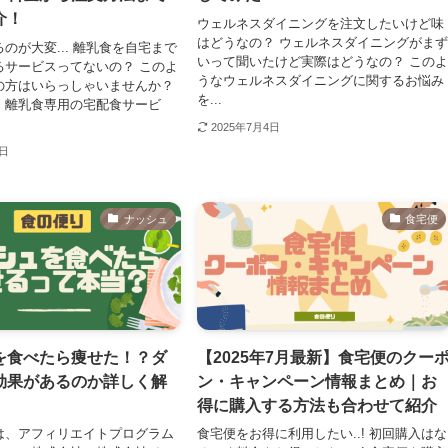
介！
ウェルネスダイニングを注文したいけど味
はどうなの？ ウェルネスダイニングがま
のが大変... 離乳食を自宅まで
いって聞いたけど実際はどうなの？ この
るサービスってないの？ このよ
うなウェルネスダイニングに関するお悩み
の方はいらっしゃいませんか？
を...
、離乳食専用の宅配食サービ
2025年7月4日
9日
ナッシュ
食宅便
を食べたら痩せた！？ダ
【2025年7月最新】食宅便のクー
効果があるのか詳しく解
ン・キャンペーン情報まとめ｜お
得に購入する方法も合わせて紹介
は、アフィリエイトプログラム
食宅便をお得に利用したい..! 初回購入はな