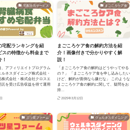
宅配弁当サービス
まごころケア食
の宅配ランキングを紹
まごころケア食の解約方法を紹
ビスの特徴から料金まで
介！画像付きで分かりやすく解
介！
説！
は、アフィリエイトプログラム
「まごころケア食の解約はどうやってやる
ェルネスダイニング株式会社・
の？」 「まごころケア食を申し込みした
品株式会社・株式会社クロスエ
けど、解約が面倒なら嫌だな」 このよう
委託を受け広告収益を得て運用
まごころケア食の解約に関して、疑問をお
持...
4日
2025年3月12日
三ツ星ファーム
ウェルネスダイニング