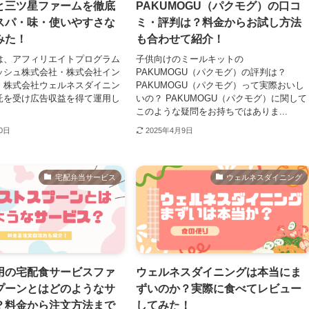
と三ツ星ファームを徹底
PAKUMOGU（パクモグ）の口コ
スパ・味・使いやすさな
ミ・評判は？料金からお試し方法
みた！
も合わせて紹介！
は、アフィリエイトプログラム
子供向けのミールキットの
ッシュ株式会社・株式会社イン
PAKUMOGU（パクモグ）の評判は？
・株式会社ウェルネスダイニン
PAKUMOGU（パクモグ）って実際おいし
託を受け広告収益を得て運用し
いの？ PAKUMOGU（パクモグ）に関して
このような疑問をお持ちではありま...
30日
2025年4月9日
宅配弁当サービス
ウェルネスダイニング
用の宅配食サービスファ
ウェルネスダイニングは本当にま
プーンとはどのようなサ
ずいのか？実際に食べてレビュー
？料金から注文方法まで
してみた！