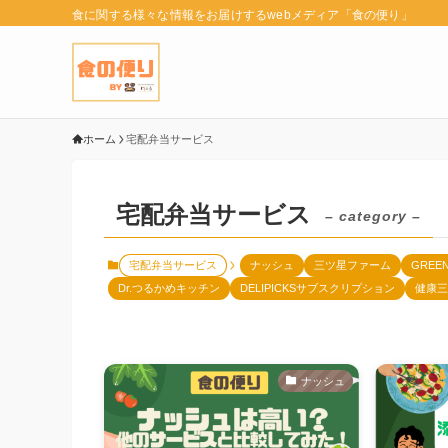
食に関する様々な情報をお届けするwebメディア「食の便り」
ホーム
宅配弁当サービス
宅配弁当サービス
– category –
宅配弁当サービス
ナッシュ
三ツ星ファーム
GREE
Dr.つるかめキッチン
DELIPICKSサブスクリプション
健康三
ナッシュ