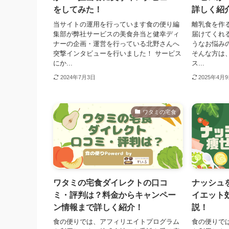
をしてみた！
詳しく紹
当サイトの運用を行っています食の便り編
離乳食を作る
集部が弊社サービスの美食弁当と健幸ディ
届けてくれ
ナーの企画・運営を行っている北野さんへ
うなお悩み
突撃インタビューを行いました！ サービス
そんな方は
にか...
ス...
2024年7月3日
2025年4月
ワタミの宅食
ワタミの宅食ダイレクトの口コ
ナッシュ
ミ・評判は？料金からキャンペー
イエット
ン情報まで詳しく紹介！
説！
食の便りでは、アフィリエイトプログラム
食の便りで