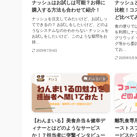
ナッシュはお試しは可能？お得に
ナッシュ
購入する方法も合わせて紹介！
比較！コ
ど比べて
ナッシュを注文してみたいけど、お試しっ
てできるの？ お試しをしたいけど、どのよ
食の便りで
うなシステムなのかわからない ナッシュを
を利用しナ
お試しをしたいけど、このような疑問をお
グリウッド
持...
グ等から委
てお...
2025年7月4日
2025年5月
わんまいる
【わんまいる】美食弁当＆健幸デ
離乳食専
ィナーとはどのようなサービス
ーストス
か！？担当者に突撃インタビュー
ービスか