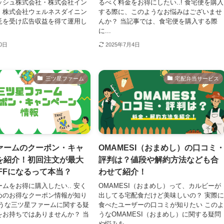
ッシュ株式会社・株式会社イン
るべく料金をお得にしたい..! 食宅便を購入
・株式会社ウェルネスダイニン
する際に、このようなお悩みはございませ
託を受け広告収益を得て運用し
んか？ 当記事では、食宅便を購入する際
に...
30日
2025年7月4日
三ツ星ファーム
宅配弁当サービス
ァームのクーポン・キャ
OMAMESI（おまめし）の口コミ
を紹介！初回注文が最大
評判は？値段や解約方法なども合
円OFFになるって本当？
わせて紹介！
ムをお得に購入したい.. 安く
OMAMESI（おまめし）って、カルビーが
めのお得なクーポン情報が知り
出してる宅配食だけど美味しいの？ 実際
ような三ツ星ファームに関する疑
食べたユーザーの口コミが知りたい この
をお持ちではありませんか？ 当
うなOMAMESI（おまめし）に関する疑問
や悩みを...