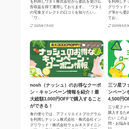
を利用しワタミ株式会社から委託を受け広
を利用しナ
告収益を得て運用しております。 「ワタミ
グリウッド
の宅食ダイレクトの口コミを知りたい」
グ等から委
「ワ...
てお...
2025年7月4日
2025年5月
ナッシュ
nosh（ナッシュ）のお得なクーポ
三ツ星フ
ン・キャンペーン情報を紹介！最
ンペーン
大総額3,000円OFFで購入すること
4,500
ができる！
三ツ星ファー
購入するた
食の便りでは、アフィリエイトプログラム
たい この
を利用しナッシュ株式会社・株式会社イン
問・お悩み
グリウッド・株式会社ウェルネスダイニン
記...