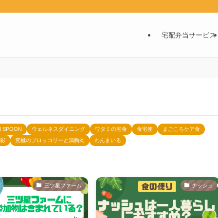
宅配弁当サービス
N SPOON
ウェルネスダイニング
ワタミの宅食
食宅便
まごころケア食
彩
究極のブロッコリーと鶏胸肉
わんまいる
三ツ星ファーム
ナッシュ