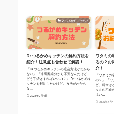
Dr.つるかめキッチン
Dr.つるかめキッチンの解約方法を
ワタミの
紹介！注意点も合わせて解説！
るの？お
介！
「Dr.つるかめキッチンの退会方法がわから
ない」 「来週配達分から不要なんだけど、
「ワタミの
どう手続きすればいいの？」 Dr.つるかめキ
の？」 「
ッチンを解約したいけど、方法がわから
ど、料金は
な...
タミの宅食
はい...
2025年7月4日
2025年7月