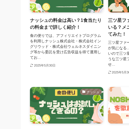
ナッシュの料金は高い？1食当たり
三ツ星フ
の料金まで詳しく紹介！
いる？メ
てみた！
食の便りでは、アフィリエイトプログラム
を利用しナッシュ株式会社・株式会社イン
三ツ星ファ
グリウッド・株式会社ウェルネスダイニン
が気になる.
グ等から委託を受け広告収益を得て運用し
いので三ツ
てお...
うな三ツ星
せ...
2025年5月30日
2025年5月
ナッシュ