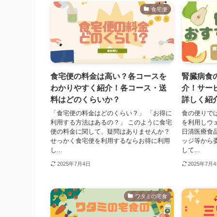
食宅便
食宅便の料金は高い？各コースを
腎臓病食
わかりやすく紹介！各コース・送
介！サー
料はどのくらいか？
詳しく紹
「食宅便の料金はどのくらい？」 「お得に
食の便りで
利用する方法はあるの？」 このように食宅
を利用しウ
便の料金に関して、疑問はありませんか？
日清医療食
せっかく食宅便を利用するならお得に利用
ッジ等から
し...
して...
2025年7月4日
2025年7月
ワタミの宅食