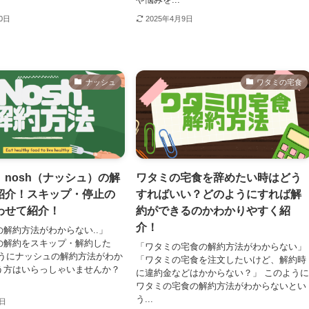
30日
2025年4月9日
ナッシュ
ワタミの宅食
nosh（ナッシュ）の解
ワタミの宅食を辞めたい時はどう
紹介！スキップ・停止の
すればいい？どのようにすれば解
わせて紹介！
約ができるのかわかりやすく紹
介！
解約方法がわからない..」
の解約をスキップ・解約した
「ワタミの宅食の解約方法がわからない」
ようにナッシュの解約方法がわか
「ワタミの宅食を注文したいけど、解約時
う方はいらっしゃいませんか？
に違約金などはかからない？」 このよう
ワタミの宅食の解約方法がわからないとい
う...
9日