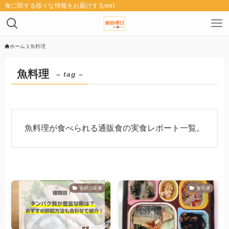
食に関する様々な情報をお届けするwebメディア「食の便り」
ホーム
魚料理
魚料理
– tag –
魚料理が食べられる通販食の実食レポート一覧。
食材の栄養
食宅便