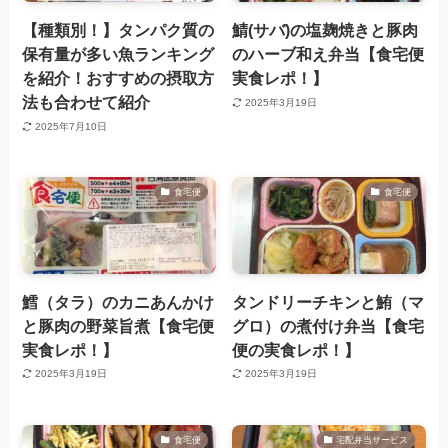
【種類別！】タンパク質の
鯖(サバ)の塩麹焼きと豚肉
保有量が多い魚ランキング
のハーブ和え弁当【食宅便
を紹介！おすすめの摂取方
実食レポ！】
法も合わせて紹介
2025年3月19日
2025年7月10日
食宅便
食宅便
鱈（タラ）のカニあんかけ
タンドリーチキンと鮪（マ
と豚肉の野菜旨煮【食宅便
グロ）の煮付け弁当【食宅
実食レポ！】
便の実食レポ！】
2025年3月19日
2025年3月19日
食宅便
宅配弁当サービス