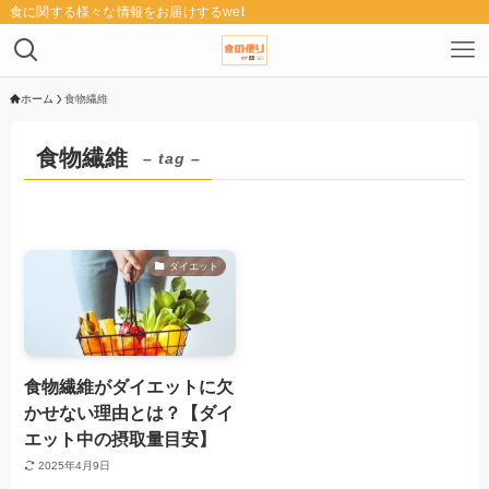
食に関する様々な情報をお届けするwebメディア「食の便り」
ホーム
食物繊維
食物繊維
– tag –
ダイエット
食物繊維がダイエットに欠
かせない理由とは？【ダイ
エット中の摂取量目安】
2025年4月9日